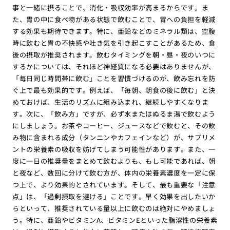
事と一緒に摂ることで、消化・吸収効率が高まるからです。ま
た、胃の中に食べ物がある状態で飲むことで、胃への負担を軽減
する効果も期待できます。特に、亜鉛などのミネラル類は、空腹
時に飲むと胃の不快感や吐き気を引き起こすことがあるため、食
後の摂取が推奨されます。飲むタイミングを朝・昼・夜のいつに
するかについては、それほど神経質になる必要はありませんが、
「毎日同じ時間帯に飲む」ことを習慣づけるのが、飲み忘れを防
ぐ上で最も効果的です。例えば、「毎朝、朝食の後に飲む」と決
めておけば、生活のリズムに組み込まれ、継続しやすくなりま
す。次に、「飲み方」ですが、必ず水またはぬるま湯で飲むよう
にしましょう。お茶やコーヒー、ジュースなどで飲むと、その飲
み物に含まれる成分（タンニンやカフェインなど）が、サプリメ
ントの栄養素の吸収を妨げてしまう可能性があります。また、一
度に一日の推奨量をまとめて飲むよりも、もし可能であれば、朝
と夜など、数回に分けて飲む方が、体内の栄養素濃度を一定に保
つ上で、より効果的とされています。そして、最も重要な「注意
点」は、「過剰摂取を避ける」ことです。早く効果を出したいか
らといって、推奨されている量以上に飲むのは絶対にやめましょ
う。特に、亜鉛やビタミンA、ビタミンEといった脂溶性の栄養素