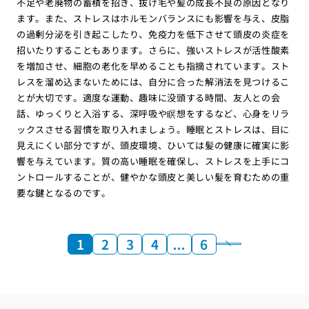
不足や老廃物の蓄積を招き、抜け毛や髪の成長不良の原因となり
ます。また、ストレスはホルモンバランスにも影響を与え、皮脂
の過剰分泌を引き起こしたり、免疫力を低下させて頭皮の炎症を
招いたりすることもあります。さらに、強いストレスが活性酸素
を増加させ、細胞の老化を早めることも指摘されています。スト
レスを溜め込まないためには、自分に合った解消法を見つけるこ
とが大切です。適度な運動、趣味に没頭する時間、友人との会
話、ゆっくりと入浴する、深呼吸や瞑想をするなど、心身をリラ
ックスさせる習慣を取り入れましょう。睡眠とストレスは、目に
見えにくい部分ですが、頭皮環境、ひいては髪の健康に確実に影
響を与えています。質の高い睡眠を確保し、ストレスを上手にコ
ントロールすることが、健やかな頭皮と美しい髪を育むための重
要な鍵となるのです。
1
2
3
4
…
6