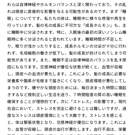
れらは自律神経やホルモンバランスと深く関わっており、その乱
れは頭皮に直接的な影響を与える可能性があるのです。まず「睡
眠」についてです。私たちの体は、睡眠中に様々な修復や再生を
行っています。髪の毛の成長に不可欠な「成長ホルモン」も、主
に睡眠中に分泌されます。特に、入眠後の最初の深いノンレム睡
眠時に多く分泌されると言われています。睡眠時間が不足した
り、眠りが浅かったりすると、成長ホルモンの分泌が十分に行わ
れず、毛母細胞の働きが低下し、髪の成長が妨げられてしまう可
能性があります。また、睡眠不足は自律神経のバランスを乱す原
因にもなります。交感神経が優位な状態が続くと、血管が収縮
し、頭皮への血流が悪化します。これにより、髪の成長に必要な
栄養素や酸素が毛根まで届きにくくなり、頭皮環境が悪化してし
まうのです。健やかな頭皮のためには、毎日決まった時間に寝起
きするなど規則正しい生活を送り、７時間程度の質の高い睡眠を
確保することが理想的です。次に「ストレス」の影響です。現代
社会において、ストレスを完全に避けることは難しいですが、過
度なストレスは頭皮環境にとって大敵です。ストレスを感じる
と、体は緊張状態となり、交感神経が優位になります。これによ
り、血管が収縮し、頭皮の血行が悪化します。血行不良は、栄養