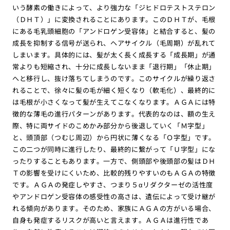
いう酵素の働きによって、より強力な「ジヒドロテストステロン
（ＤＨＴ）」に変換されることにあります。このＤＨＴが、毛根
にある毛乳頭細胞の「アンドロゲン受容体」と結合すると、髪の
成長を抑制する信号が送られ、ヘアサイクル（毛周期）が乱れて
しまいます。具体的には、髪が太く長く成長する「成長期」が通
常よりも短縮され、十分に成長しないまま「退行期」「休止期」
へと移行し、抜け落ちてしまうのです。このサイクルが繰り返さ
れることで、徐々に髪の毛が細く短くなり（軟毛化）、最終的に
は毛根が小さくなって髪が生えてこなくなります。ＡＧＡには特
徴的な薄毛の進行パターンがあります。代表的なのは、額の生え
際、特に両サイドのこめかみ部分から後退していく「Ｍ字型」
と、頭頂部（つむじ周辺）から円状に薄くなる「Ｏ字型」です。
この二つが同時に進行したり、最終的に繋がって「Ｕ字型」にな
ったりすることもあります。一方で、側頭部や後頭部の髪はＤＨ
Ｔの影響を受けにくいため、比較的残りやすいのもＡＧＡの特徴
です。ＡＧＡの発症しやすさ、つまり５αリダクターゼの活性度
やアンドロゲン受容体の感受性の高さは、遺伝によって受け継が
れる傾向があります。そのため、家族にＡＧＡの方がいる場合、
自身も発症するリスクが高いと言えます。ＡＧＡは進行性であ