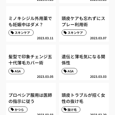
ミノキシジル外用薬で
頭皮ケアも忘れずにス
も妊娠中はダメ？
プレー利用術
スキンケア
スキンケア
2023.03.11
2023.03.07
髪型で印象チェンジ五
遺伝と薄毛気になる関
十代薄毛カバー術
係性
AGA
AGA
2023.03.05
2023.03.03
プロペシア服用は医師
頭皮トラブルが招く女
の指示に従う
性の抜け毛
かつら
抜け毛
2023.03.03
2023.02.20