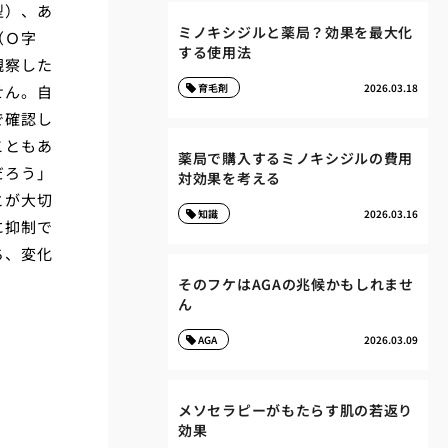
型）、あ
ミノキシジルと薬局？効果を最大化
（Ｏ字
する使用法
観察した
育毛剤
2026.03.18
せん。自
で確認し
こともあ
薬局で購入するミノキシジルの費用
だろう」
対効果を考える
とが大切
知識
2026.03.16
に抑制で
ち、変化
そのフケはAGAの兆候かもしれませ
ん
AGA
2026.03.09
メソセラピーがもたらす肌の若返り
効果