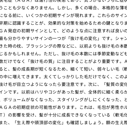
うことも少なくありません。しかし、多くの場合、本格的な薄
になる前に、いくつかの初期サインが現れます。これらのサイ
早期に認識することが、効果的な対策を始めるための鍵となり
ＧＡ発症の初期サインとして、どのような点に注意すれば良い
最も分かりやすいサインの一つが「抜け毛の変化」です。シャ
きた時の枕、ブラッシングの際などに、以前よりも抜け毛の本
じるかもしれません。ただし、抜け毛の本数には季節変動など
数だけでなく「抜け毛の質」に注目することがより重要です。
ると、髪の成長期が短くなるため、細くて短い、弱々しい毛（
の中に増えてきます。太くてしっかりした毛だけでなく、この
抜け毛が目立つようになったら要注意です。次に、「髪質の変
インです。以前はハリやコシがあった髪が、全体的に細く柔ら
、ボリュームがなくなった、スタイリングがしにくくなった、
ＡＧＡの初期症状の可能性があります。これは、毛包が男性ホ
Ｔ）の影響を受け、髪が十分に成長できなくなっている（軟毛
また、「生え際や頭頂部の変化」も確認しましょう。額の生え