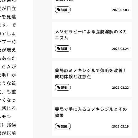
毛が目立
知識
2026.07.03
ンを見逃
ます。で
メソセラピーによる脂肪溶解のメカ
のでしょ
ニズム
ンプー時
知識
2026.03.24
数が増え
もあるた
ＡＧＡが
薬局のミノキシジルで薄毛を改善！
軟毛）が
成功体験と注意点
ような質
薄毛
2026.03.22
化」も重
かくなっ
と感じる
薬局で手に入るミノキシジルとその
効果
ルモン
化）兆候
知識
2026.03.19
際が以前