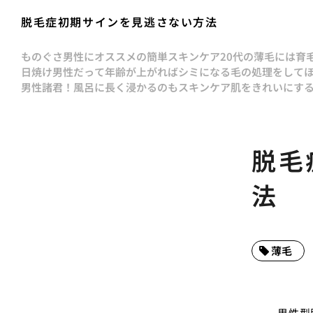
脱毛症初期サインを見逃さない方法
ものぐさ男性にオススメの簡単スキンケア
20代の薄毛には育
日焼け男性だって年齢が上がればシミになる
毛の処理をして
男性諸君！風呂に長く浸かるのもスキンケア
肌をきれいにす
脱毛
法
薄毛
男性型