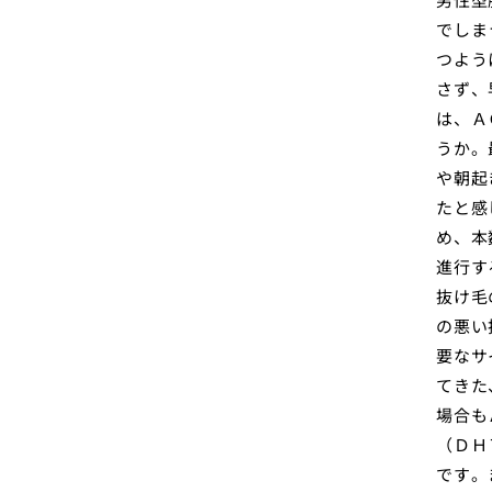
でしま
つよう
さず、
は、Ａ
うか。
や朝起
たと感
め、本
進行す
抜け毛
の悪い
要なサ
てきた
場合も
（ＤＨ
です。