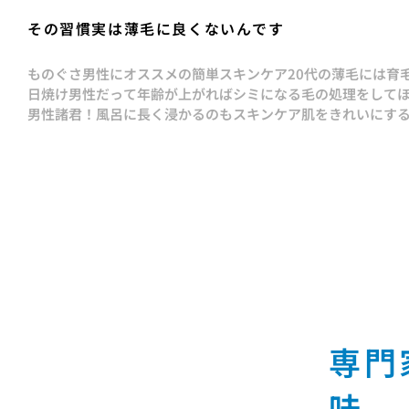
その習慣実は薄毛に良くないんです
ものぐさ男性にオススメの簡単スキンケア
20代の薄毛には育
日焼け男性だって年齢が上がればシミになる
毛の処理をして
男性諸君！風呂に長く浸かるのもスキンケア
肌をきれいにす
専門
味