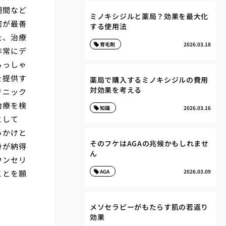
期間など
ミノキシジルと薬局？効果を最大化
何が最善
する使用法
た、治療
育毛剤
2026.03.18
非常にデ
らっしゃ
を提供す
薬局で購入するミノキシジルの費用
対効果を考える
リニック
治療を検
知識
2026.03.16
として
っかけと
そのフケはAGAの兆候かもしれませ
身が納得
ん
ウンセリ
AGA
2026.03.09
ことを願
メソセラピーがもたらす肌の若返り
効果