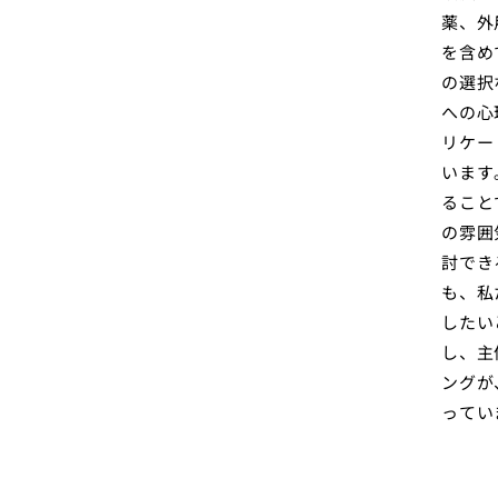
薬、外
を含め
の選択
への心
リケー
います
ること
の雰囲
討でき
も、私
したい
し、主
ングが
ってい