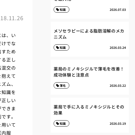
知識
2026.07.03
18.11.26
メソセラピーによる脂肪溶解のメカ
には、い
ニズム
だけでな
知識
2026.03.24
出すため
する正し
石混交の
薬局のミノキシジルで薄毛を改善！
成功体験と注意点
を抱えて
ニズム、
薄毛
2026.03.22
な知識を
が正しい
薬局で手に入るミノキシジルとその
ができま
効果
割です。
知識
2026.03.19
を用いて
（内服