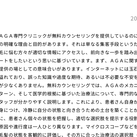
20
ＡＧＡ専門クリニックが無料カウンセリングを提供しているの
の明確な理由と目的があります。それは単なる集客手段という
毛に悩む方々が適切な情報にアクセスし、前向きな一歩を踏み
ートをしたいという思いに基づいています。まず、ＡＧＡに関
提供の場としての意味合いがあります。インターネットには玉
溢れており、誤った知識や過度な期待、あるいは不必要な不安
が少なくありません。無料カウンセリングでは、ＡＧＡのメカ
ターン、そして医学的根拠に基づいた治療法について、専門的
タッフが分かりやすく説明します。これにより、患者さん自身
身につけ、冷静に自分の状態と向き合うための土台を築くこと
に、患者さん個々の状態を把握し、適切な選択肢を提示する役
原因や進行度は一人ひとり異なります。マイクロスコープなど
毛髪の状態を客観的に評価し、その方に合った治療法の選択肢