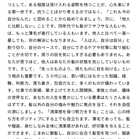
つとして、ある程度は受け入れる姿勢を持つことが、心を楽にす
る第一歩です。抗うことばかり考えるのではなく、「これも今の
自分なんだ」と認めることから始めてみましょう。次に、「他人
と比較しない」ことです。同年代でも髪がフサフサな人もいれ
ば、もっと薄毛が進行している人もいます。他人と比べて一喜一
憂しても、何の解決にもなりません。「人は人、自分は自分」と
割り切り、自分のペースで、自分にできるケアや対策に取り組む
ことが大切です。周りの目を気にしすぎる必要もありません。あ
なたが思うほど、他人はあなたの髪の状態を気にしていないもの
です。そして、「失ったものより、得たものに目を向ける」とい
う視点も重要です。５０代には、若い頃にはなかった知識、経
験、判断力、落ち着き、包容力など、多くのものが備わっていま
す。仕事での実績、築き上げてきた人間関係、家族との絆、趣味
の世界など、あなたの人生を豊かにしている要素はたくさんある
はずです。髪以外の自分の強みや魅力に焦点を当て、それを自信
の源にしましょう。「清潔感を保つ努力をする」ことは、心の持
ち方をポジティブにする上でも役立ちます。薄毛であっても、髪
や服装、身だしなみ全体に清潔感があれば、好印象を与えること
ができます。こまめに散髪し、自分に似合う髪型を見つけ、服装