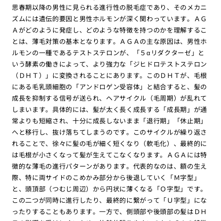
思春期以降の男性に見られる進行性の脱毛症であり、そのメカニ
ズムには遺伝的要因と男性ホルモンが深く関わっています。ＡＧ
Ａがどのように発症し、どのような特徴を持つのかを理解するこ
とは、薄毛対策の基本となります。ＡＧＡの主な原因は、男性ホ
ルモンの一種であるテストステロンが、「５αリダクターゼ」と
いう酵素の働きによって、より強力な「ジヒドロテストステロン
（ＤＨＴ）」に変換されることにあります。このＤＨＴが、毛根
にある毛乳頭細胞の「アンドロゲン受容体」と結合すると、髪の
成長を抑制する信号が送られ、ヘアサイクル（毛周期）が乱れて
しまいます。具体的には、髪が太く長く成長する「成長期」が通
常よりも短縮され、十分に成長しないまま「退行期」「休止期」
へと移行し、抜け落ちてしまうのです。このサイクルが繰り返さ
れることで、徐々に髪の毛が細く短くなり（軟毛化）、最終的に
は毛根が小さくなって髪が生えてこなくなります。ＡＧＡには特
徴的な薄毛の進行パターンがあります。代表的なのは、額の生え
際、特に両サイドのこめかみ部分から後退していく「Ｍ字型」
と、頭頂部（つむじ周辺）から円状に薄くなる「Ｏ字型」です。
この二つが同時に進行したり、最終的に繋がって「Ｕ字型」にな
ったりすることもあります。一方で、側頭部や後頭部の髪はＤＨ