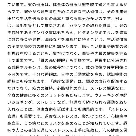
ています。髪の健康は、体全体の健康状態を映す鏡とも言えるか
らです。健やかな髪を育むために必要な生活習慣は、そのまま健
康的な生活を送るための基本と重なる部分が多いのです。例え
ば、薄毛対策として推奨される「バランスの取れた食事」。髪の
主成分であるタンパク質はもちろん、ビタミンやミネラルを豊富
に含む野菜や果物、海藻などを積極的に摂ることは、生活習慣病
の予防や免疫力の維持にも繋がります。脂っこい食事や糖質の過
剰摂取を控えることも、髪だけでなく、血管や内臓の健康を守る
上で重要です。「質の高い睡眠」も同様です。睡眠中に分泌され
る成長ホルモンは、髪の成長だけでなく、体の修復や疲労回復に
不可欠です。十分な睡眠は、日中の活動意欲を高め、認知機能の
維持にも役立ちます。「適度な運動」は、頭皮の血行を促進する
だけでなく、筋力の維持、心肺機能の向上、ストレス解消など、
全身の健康に多くのメリットをもたらします。ウォーキングや軽
いジョギング、ストレッチなど、無理なく続けられる運動を取り
入れることは、健康寿命を延ばす上でも効果的です。「ストレス
管理」も重要です。過度なストレスは、髪だけでなく、心臓病や
高血圧、うつ病などのリスクを高めることが知られています。趣
味や人との交流を通じてストレスを上手に発散し、心の健康を保