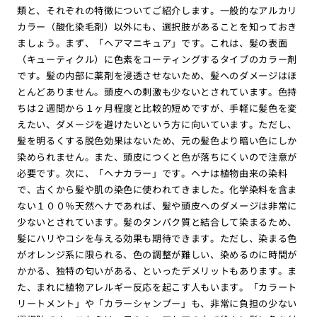
類と、それぞれの特徴についてご紹介します。一般的なアルカリ
カラー（酸化染毛剤）以外にも、選択肢があることを知っておき
ましょう。まず、「ヘアマニキュア」です。これは、髪の表面
（キューティクル）に色素をコーティングするタイプのカラー剤
です。髪の内部に薬剤を浸透させないため、髪へのダメージはほ
とんどありません。頭皮への刺激も少ないとされています。色持
ちは２週間から１ヶ月程度と比較的短めですが、手軽に髪色を変
えたい、ダメージを避けたいという方に向いています。ただし、
髪を明るくする脱色効果はないため、元の髪色より暗い色にしか
染められません。また、頭皮につくと色が落ちにくいので注意が
必要です。次に、「ヘナカラー」です。ヘナは植物由来の染料
で、古くから髪や肌の染色に使われてきました。化学染料を含ま
ない１００％天然ヘナであれば、髪や頭皮へのダメージは非常に
少ないとされています。髪のタンパク質と結合して染まるため、
髪にハリやコシを与える効果も期待できます。ただし、染まる色
がオレンジ系に限られる、色の調整が難しい、染めるのに時間が
かかる、独特の匂いがある、といったデメリットもあります。ま
た、まれに植物アレルギー反応を起こす人もいます。「カラート
リートメント」や「カラーシャンプー」も、非常に負担の少ない