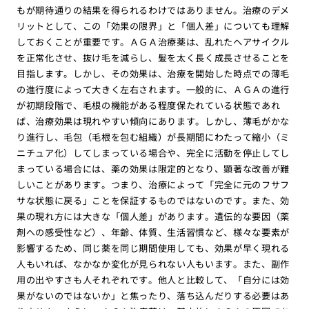
もが期待通りの結果を得られるわけではありません。治療のデメ
リットとして、この「効果の限界」と「個人差」についても理解
しておくことが重要です。ＡＧＡ治療薬は、乱れたヘアサイクル
を正常化させ、抜け毛を減らし、髪を太く長く成長させることを
目指します。しかし、その効果は、治療を開始した時点での薄毛
の進行度によって大きく左右されます。一般的に、ＡＧＡの進行
が初期段階で、毛根の機能がある程度保たれている状態であれ
ば、治療効果は現れやすい傾向にあります。しかし、薄毛がかな
り進行し、毛包（毛根を包む組織）が長期間にわたって縮小（ミ
ニチュア化）してしまっている場合や、完全に活動を停止してし
まっている場合には、薬の効果は限定的となり、顕著な改善が難
しいことがあります。つまり、治療によって「完全に元のフサフ
サな状態に戻る」ことを保証するものではないのです。また、効
果の現れ方には大きな「個人差」があります。遺伝的な要因（薬
剤への感受性など）、年齢、体質、生活習慣など、様々な要素が
影響するため、同じ薬を同じ期間使用しても、効果が早く現れる
人もいれば、なかなか変化が見られない人もいます。また、副作
用の出やすさも人それぞれです。他人と比較して、「自分には効
果がないのではないか」と焦ったり、落ち込んだりする必要はあ