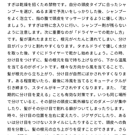
すぎは乾燥を招くため禁物です。自分の頭皮タイプに合ったシャ
ンプーを選び、ぬるま湯で予洗いをしっかりした後、シャンプー
をよく泡立て、指の腹で頭皮をマッサージするように優しく洗い
ましょう。すすぎは特に念入りに行い、シャンプー剤が残らない
ように注意します。次に重要なのが「ドライヤーでの乾かし方」
です。髪が濡れたままだと、根元がぺたんと潰れてしまい、分け
目がパックリと割れやすくなります。タオルドライで優しく水分
を取った後、すぐにドライヤーで乾かし始めましょう。この時、
分け目をつけずに、髪の根元を指で持ち上げながら、下から温風
を当てるのがポイントです。様々な方向から風を当てることで、
髪が根元から立ち上がり、分け目が自然にぼかされやすくなりま
す。ある程度乾いたら、最後に冷風を当てるとキューティクルが
引き締まり、スタイルがキープされやすくなります。また、「定
期的に分け目を変える」ことも有効な対策です。いつも同じ場所
で分けていると、その部分の頭皮に紫外線などのダメージが集中
したり、髪がその分け目で割れる癖がついてしまったりします。
時々、分け目の位置を左右に変えたり、ジグザグにしたり、ある
いは分け目をつけないスタイルにしたりすることで、頭皮への負
担を分散し、髪の根元の立ち上がりを促すことができます。さら