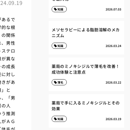
24.09.19
知識
2026.07.03
があるで
学的な根
メソセラピーによる脂肪溶解のメカ
）の関係
ニズム
は、男性
知識
2026.03.24
トステロ
用が異な
その成長
薬局のミノキシジルで薄毛を改善！
成功体験と注意点
髪に対し
働きがあ
薄毛
2026.03.22
用」と
ら、「男
薬局で手に入るミノキシジルとその
質の人
効果
いう推測
知識
2026.03.19
人がＡＧ
「体毛が