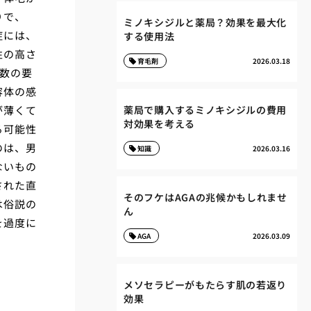
りで、
ミノキシジルと薬局？効果を最大化
症には、
する使用法
性の高さ
育毛剤
2026.03.18
数の要
容体の感
が薄くて
薬局で購入するミノキシジルの費用
対効果を考える
る可能性
のは、男
知識
2026.03.16
ないもの
された直
そのフケはAGAの兆候かもしれませ
は俗説の
ん
を過度に
AGA
2026.03.09
メソセラピーがもたらす肌の若返り
効果