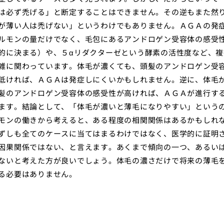
は必ず禿げる」と断定することはできません。その逆もまた然
が薄い人は禿げない」というわけでもありません。ＡＧＡの発
ルモンの量だけでなく、毛包にあるアンドロゲン受容体の感受
的に決まる）や、５αリダクターゼという酵素の活性度など、複
雑に関わっています。体毛が濃くても、頭髪のアンドロゲン受
低ければ、ＡＧＡは発症しにくいかもしれません。逆に、体毛
髪のアンドロゲン受容体の感受性が高ければ、ＡＧＡが進行す
ます。結論として、「体毛が濃いと薄毛になりやすい」という
モンの働きから考えると、ある程度の相関関係はあるかもしれ
ずしも全てのケースに当てはまるわけではなく、医学的に証明
因果関係ではない、と言えます。あくまで傾向の一つ、あるい
ないと考えた方が良いでしょう。体毛の濃さだけで将来の薄毛
る必要はありません。