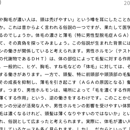
20
や胸毛が濃い人は、頭は禿げやすい」という噂を耳にしたこと
か。これは昔からよく言われる俗説の一つですが、果たして医
るのでしょうか。体毛の濃さと薄毛（特に男性型脱毛症ＡＧＡ
て、その真偽を探ってみましょう。この俗説が生まれた背景に
ンの働きが関係していると考えられます。男性ホルモン（テス
の代謝物であるＤＨＴ）は、体の部位によって毛髪に対する作
。一般的に、ヒゲ、胸毛、すね毛などの「体毛」に対しては、
する働きがあります。一方で、頭髪、特に前頭部や頭頂部の毛
その成長を抑制し、薄毛を引き起こす（ＡＧＡの原因となる）
す。つまり、男性ホルモンは、場所によって「毛を濃くする作
薄くする作用」という、逆の働きをするわけです。このことか
モンの分泌が活発な人や、男性ホルモンの影響を受けやすい体
毛は濃くなるけれど、頭髪は薄くなりやすいのではないか」と
れ、俗説として広まったと考えられます。実際に、体毛が濃い
症しているケースも多く見られます。しかし、だからといって