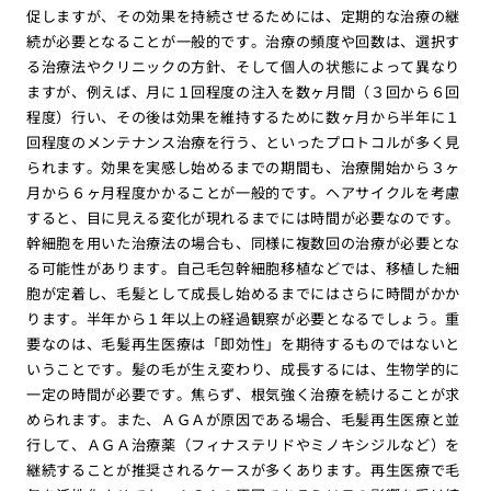
促しますが、その効果を持続させるためには、定期的な治療の継
続が必要となることが一般的です。治療の頻度や回数は、選択す
る治療法やクリニックの方針、そして個人の状態によって異なり
ますが、例えば、月に１回程度の注入を数ヶ月間（３回から６回
程度）行い、その後は効果を維持するために数ヶ月から半年に１
回程度のメンテナンス治療を行う、といったプロトコルが多く見
られます。効果を実感し始めるまでの期間も、治療開始から３ヶ
月から６ヶ月程度かかることが一般的です。ヘアサイクルを考慮
すると、目に見える変化が現れるまでには時間が必要なのです。
幹細胞を用いた治療法の場合も、同様に複数回の治療が必要とな
る可能性があります。自己毛包幹細胞移植などでは、移植した細
胞が定着し、毛髪として成長し始めるまでにはさらに時間がかか
ります。半年から１年以上の経過観察が必要となるでしょう。重
要なのは、毛髪再生医療は「即効性」を期待するものではないと
いうことです。髪の毛が生え変わり、成長するには、生物学的に
一定の時間が必要です。焦らず、根気強く治療を続けることが求
められます。また、ＡＧＡが原因である場合、毛髪再生医療と並
行して、ＡＧＡ治療薬（フィナステリドやミノキシジルなど）を
継続することが推奨されるケースが多くあります。再生医療で毛