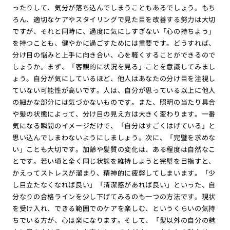
ったりして、気分が落ち込んでしまうこともあるでしょう。もち
ろん、適切なケアやスタイリングで見た目を改善する努力は大切
ですが、それと同時に、過度に気にしすぎない「心の持ちよう」
を持つことも、健やかに過ごすためには重要です。どうすれば、
分け目の悩みと上手に向き合い、心を軽くすることができるので
しょうか。まず、「客観的に状況を見る」ことを意識してみまし
ょう。自分が気にしているほど、他人はあなたの分け目を注視し
ていない可能性が高いです。人は、自分が思っている以上に他人
の細かな部分には気づかないものです。また、照明の当たり具合
や髪の状態によって、分け目の見え方は大きく変わります。一番
気になる瞬間のイメージだけで、「自分はすごくはげている」と
思い込んでしまわないようにしましょう。次に、「完璧を求めな
い」ことも大切です。加齢や髪質の変化は、ある程度は自然なこ
とです。若い頃と全く同じ状態を維持しようと完璧を目指すと、
かえってストレスが溜まり、精神的に疲弊してしまいます。「少
し目立たなくなれば良い」「清潔感があれば良い」といった、自
分なりの合格ラインを少し下げてみるのも一つの方法です。現状
を受け入れ、できる範囲でのケアを楽しむ、というくらいの気持
ちでいる方が、心は楽になります。そして、「髪以外の自分の魅