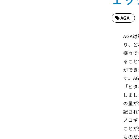
AGA
AGA
り、ど
様々で
ること
ができ
す。A
「ビタ
しまし
の量が
記され
ノコギ
ことが
ものだ