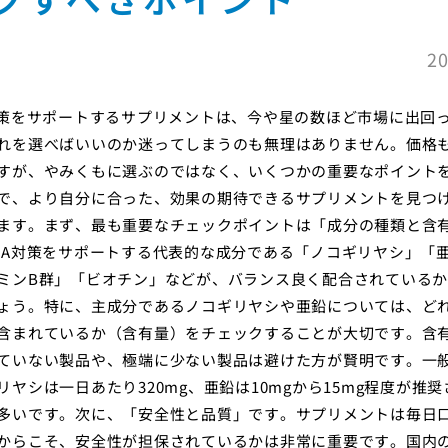
20
対策をサポートするサプリメントは、今や星の数ほど市場に出回
れを選べばいいのか迷ってしまうのも無理はありません。価格
すが、やみくもに選ぶのではなく、いくつかの重要なポイント
で、より自分に合った、効果の期待できるサプリメントを見つ
ます。まず、最も重要なチェックポイントは「成分の種類と含
GA対策をサポートする代表的な成分である「ノコギリヤシ」「
ミンB群」「ビオチン」などが、バランス良く配合されている
ょう。特に、主成分であるノコギリヤシや亜鉛については、ど
含まれているか（含有量）をチェックすることが大切です。含
ていない製品や、極端に少ない製品は避けた方が賢明です。一
リヤシは一日あたり320mg、亜鉛は10mgから15mg程度が推
多いです。次に、「安全性と品質」です。サプリメントは毎日
からこそ、安全性が担保されているかは非常に重要です。国内