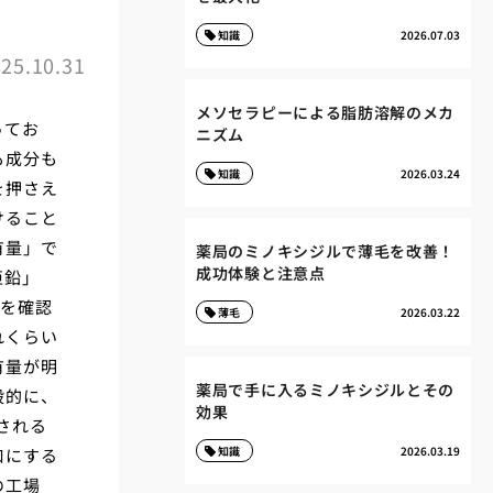
知識
2026.07.03
25.10.31
メソセラピーによる脂肪溶解のメカ
ってお
ニズム
も成分も
知識
2026.03.24
を押さえ
けること
有量」で
薬局のミノキシジルで薄毛を改善！
成功体験と注意点
亜鉛」
かを確認
薄毛
2026.03.22
れくらい
有量が明
薬局で手に入るミノキシジルとその
般的に、
効果
奨される
知識
2026.03.19
口にする
の工場