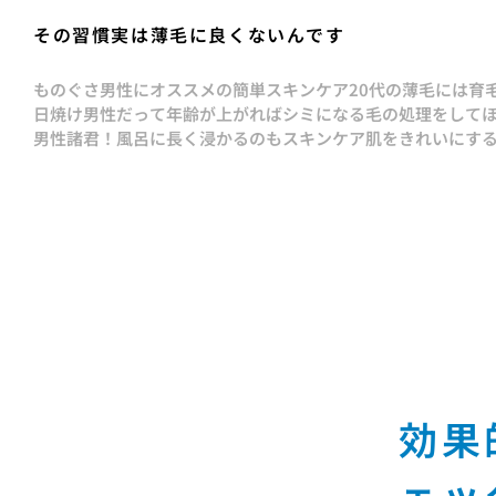
その習慣実は薄毛に良くないんです
ものぐさ男性にオススメの簡単スキンケア
20代の薄毛には育
日焼け男性だって年齢が上がればシミになる
毛の処理をして
男性諸君！風呂に長く浸かるのもスキンケア
肌をきれいにす
効果
ェッ