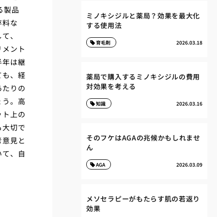
る製品
ミノキシジルと薬局？効果を最大化
存料な
する使用法
して、
育毛剤
2026.03.18
リメント
半年は継
ても、経
薬局で購入するミノキシジルの費用
対効果を考える
あたりの
ょう。高
知識
2026.03.16
ット上の
も大切で
そのフケはAGAの兆候かもしれませ
考意見と
ん
いて、自
AGA
2026.03.09
メソセラピーがもたらす肌の若返り
効果