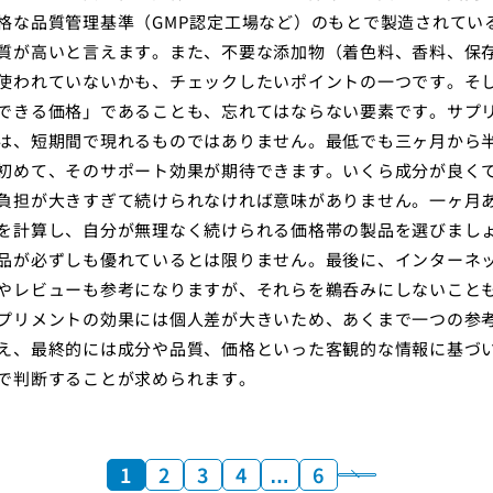
格な品質管理基準（GMP認定工場など）のもとで製造されてい
質が高いと言えます。また、不要な添加物（着色料、香料、保
使われていないかも、チェックしたいポイントの一つです。そ
できる価格」であることも、忘れてはならない要素です。サプ
は、短期間で現れるものではありません。最低でも三ヶ月から
初めて、そのサポート効果が期待できます。いくら成分が良く
負担が大きすぎて続けられなければ意味がありません。一ヶ月
を計算し、自分が無理なく続けられる価格帯の製品を選びまし
品が必ずしも優れているとは限りません。最後に、インターネ
やレビューも参考になりますが、それらを鵜呑みにしないこと
プリメントの効果には個人差が大きいため、あくまで一つの参
え、最終的には成分や品質、価格といった客観的な情報に基づ
で判断することが求められます。
1
2
3
4
…
6