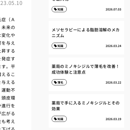
23.05.10
知識
2026.07.03
毛症（Ａ
。未来の
メソセラピーによる脂肪溶解のメカ
な変化や
ニズム
響を与え
知識
2026.03.24
上昇する
を発症す
ます。平
薬局のミノキシジルで薄毛を改善！
成功体験と注意点
増えるこ
を与える
薄毛
2026.03.22
、運動不
、頭皮環
薬局で手に入るミノキシジルとその
や進行を
効果
が広がる
知識
2026.03.19
性も考え
を下げる