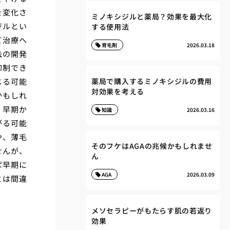
を変化さ
ミノキシジルと薬局？効果を最大化
ジルとい
する使用法
て治療へ
育毛剤
2026.03.18
法の開発
抑制でき
じる可能
薬局で購入するミノキシジルの費用
対効果を考える
かもしれ
、早期か
知識
2026.03.16
がる可能
や、薄毛
そのフケはAGAの兆候かもしれませ
せんが、
ん
ば早期に
AGA
2026.03.09
とは間違
メソセラピーがもたらす肌の若返り
効果