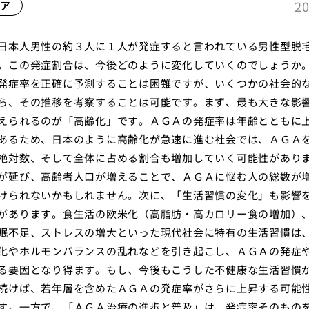
20
ア
日本人男性の約３人に１人が発症すると言われている男性型脱
。この発症割合は、今後どのように変化していくのでしょうか
発症率を正確に予測することは困難ですが、いくつかの社会的
ら、その推移を考察することは可能です。まず、最も大きな影
えられるのが「高齢化」です。ＡＧＡの発症率は年齢とともに
あるため、日本のように高齢化が急速に進む社会では、ＡＧＡ
絶対数、そして全体に占める割合も増加していく可能性があり
が延び、高齢者人口が増えることで、ＡＧＡに悩む人の総数が
けられないかもしれません。次に、「生活習慣の変化」も影響
があります。食生活の欧米化（高脂肪・高カロリー食の増加）
眠不足、ストレスの増大といった現代社会に特有の生活習慣は
化やホルモンバランスの乱れなどを引き起こし、ＡＧＡの発症
る要因となり得ます。もし、今後もこうした不健康な生活習慣
続けば、若年層を含めたＡＧＡの発症率がさらに上昇する可能
す。一方で、「ＡＧＡ治療の進歩と普及」は、発症率そのもの