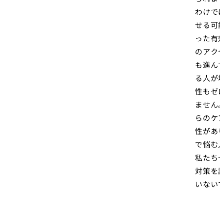
わけで
せる可
った有
のアク
も進ん
る人が
性もゼ
ません
らのケ
性があ
で悩む
私たち
対策を
いない