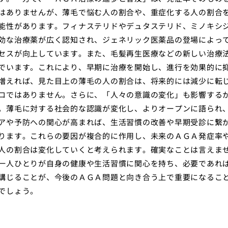
はありませんが、薄毛で悩む人の割合や、重症化する人の割合
能性があります。フィナステリドやデュタステリド、ミノキシ
効な治療薬が広く認知され、ジェネリック医薬品の登場によっ
セスが向上しています。また、毛髪再生医療などの新しい治療
でいます。これにより、早期に治療を開始し、進行を効果的に
増えれば、見た目上の薄毛の人の割合は、将来的には減少に転
ロではありません。さらに、「人々の意識の変化」も影響する
。薄毛に対する社会的な認識が変化し、よりオープンに語られ
アや予防への関心が高まれば、生活習慣の改善や早期受診に繋
ります。これらの要因が複合的に作用し、未来のＡＧＡ発症率
人の割合は変化していくと考えられます。確実なことは言えま
一人ひとりが自身の健康や生活習慣に関心を持ち、必要であれ
講じることが、今後のＡＧＡ問題と向き合う上で重要になるこ
でしょう。