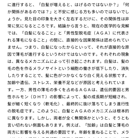
に進行すると、「白髪が増えると、はげるのではないか？」「何
か関係があるのでは？」と不安に感じる方も多いのではないでし
ょうか。見た目の印象を大きく左右するだけに、その関係性は非
常に気になるところです。結論から言うと、現在の医学的な見解
では、「白髪になること」と「男性型脱毛症（ＡＧＡ）に代表さ
れる薄毛になること」の間に、直接的な因果関係は認められてい
ません。つまり、白髪になったからといって、それが直接的な原
因で薄毛が進行するというわけではないのです。それぞれの現象
は、異なるメカニズムによって引き起こされます。白髪は、髪の
毛の色を作るメラノサイトという細胞の働きが低下したり、消失
したりすることで、髪に色がつかなくなり白く見える状態です。
加齢や遺伝、ストレス、栄養不足などが原因と考えられていま
す。一方、男性の薄毛の多くを占めるＡＧＡは、遺伝的要因と男
性ホルモン（ＤＨＴ）の影響によって、髪の成長期が短縮され、
髪が細く短くなり（軟毛化）、最終的に抜け落ちてしまう進行性
の脱毛症です。このように、白髪とＡＧＡのメカニズムは根本的
に異なります。しかし、両者が全く無関係かというと、そうとも
言い切れない側面もあります。例えば、「加齢」は白髪と薄毛の
両方に影響を与える共通の要因です。年齢を重ねることで、メラ