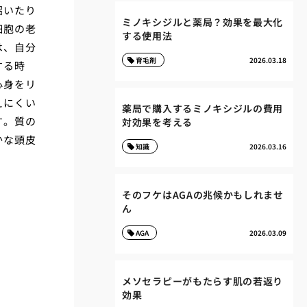
招いたり
ミノキシジルと薬局？効果を最大化
細胞の老
する使用法
は、自分
育毛剤
2026.03.18
する時
心身をリ
えにくい
薬局で購入するミノキシジルの費用
す。質の
対効果を考える
かな頭皮
知識
2026.03.16
そのフケはAGAの兆候かもしれませ
ん
AGA
2026.03.09
メソセラピーがもたらす肌の若返り
効果