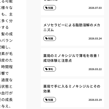
える可能
に様々な
知識
2026.07.03
」も、主
に多く分
メソセラピーによる脂肪溶解のメカ
りする
ニズム
、髪の成
知識
2026.03.24
のバラン
収縮し、
酸素が毛
薬局のミノキシジルで薄毛を改善！
頭皮のた
成功体験と注意点
７時間程
薄毛
2026.03.22
影響で
、過度な
張状態と
薬局で手に入るミノキシジルとその
効果
の血行が
髪の成長
知識
2026.03.19
を与え、