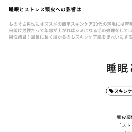
睡眠とストレス頭皮への影響は
ものぐさ男性にオススメの簡単スキンケア
20代の薄毛には育
日焼け男性だって年齢が上がればシミになる
毛の処理をして
男性諸君！風呂に長く浸かるのもスキンケア
肌をきれいにす
睡眠
スキンケ
頭皮環
「スト