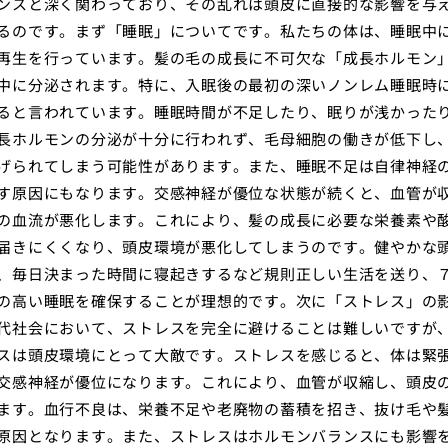
ンスと深く関わっており、その乱れは頭皮に直接的な影響を与
るのです。まず「睡眠」についてです。私たちの体は、睡眠中
再生を行っています。髪の毛の成長に不可欠な「成長ホルモン
中に分泌されます。特に、入眠後の最初の深いノンレム睡眠時
ると言われています。睡眠時間が不足したり、眠りが浅かった
長ホルモンの分泌が十分に行われず、毛母細胞の働きが低下し
げられてしまう可能性があります。また、睡眠不足は自律神経
す原因にもなります。交感神経が優位な状態が続くと、血管が
の血流が悪化します。これにより、髪の成長に必要な栄養素や
届きにくくなり、頭皮環境が悪化してしまうのです。健やかな
、毎日決まった時間に寝起きするなど規則正しい生活を送り、
の高い睡眠を確保することが理想的です。次に「ストレス」の
代社会において、ストレスを完全に避けることは難しいですが
スは頭皮環境にとって大敵です。ストレスを感じると、体は緊
交感神経が優位になります。これにより、血管が収縮し、頭皮
ます。血行不良は、栄養不足や老廃物の蓄積を招き、抜け毛や
原因となります。また、ストレスはホルモンバランスにも影響