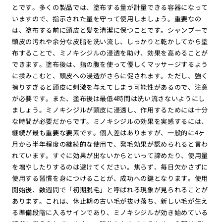
とです。多くの製品では、塗布する量が計量できる容器になって
いますので、指示された量を守って使用しましょう。重要なの
は、塗布する前に頭皮と髪を清潔に保つことです。シャンプーで
頭皮の汚れや余分な皮脂を洗い流し、しっかりと乾かしてから塗
布することで、ミノキシジルの浸透を助け、効果を高めることが
できます。塗布後は、指の腹を使って優しくマッサージするよう
に揉みこむと、頭皮への浸透がさらに促されます。ただし、強く
擦りすぎると頭皮に刺激を与えてしまう可能性があるので、注意
が必要です。また、塗布後は最低4時間は洗い流さないようにし
ましょう。ミノキシジルが頭皮に浸透し、作用するためには十分
な時間が必要だからです。ミノキシジルの効果を実感するには、
継続が最も重要な要素です。個人差はありますが、一般的に4ヶ
月から半年程度の継続的な使用で、発毛効果が認められると言わ
れています。すぐに効果が出ないからといって諦めたり、使用量
を増やしたりするのは避けてください。焦らず、毎日欠かさずに
使用する習慣を身につけることが、成功への鍵となります。使用
開始後、数週間で「初期脱毛」と呼ばれる現象が見られることが
あります。これは、休止期の古い毛が抜け落ち、新しい毛が生え
る準備段階に入るサインであり、ミノキシジルが効き始めている