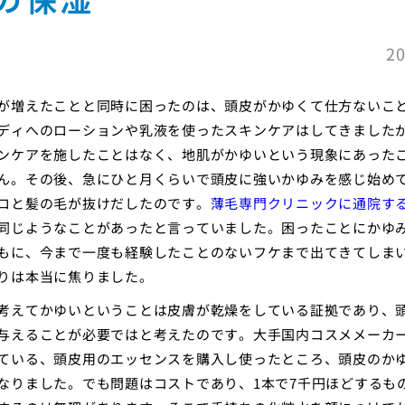
20
が増えたことと同時に困ったのは、頭皮がかゆくて仕方ないこ
ディへのローションや乳液を使ったスキンケアはしてきました
ンケアを施したことはなく、地肌がかゆいという現象にあった
ん。その後、急にひと月くらいで頭皮に強いかゆみを感じ始め
ロと髪の毛が抜けだしたのです。
薄毛専門クリニックに通院す
同じようなことがあったと言っていました。困ったことにかゆ
もに、今まで一度も経験したことのないフケまで出てきてしま
りは本当に焦りました。
考えてかゆいということは皮膚が乾燥をしている証拠であり、
与えることが必要ではと考えたのです。大手国内コスメメーカ
ている、頭皮用のエッセンスを購入し使ったところ、頭皮のか
なりました。でも問題はコストであり、1本で7千円ほどするも