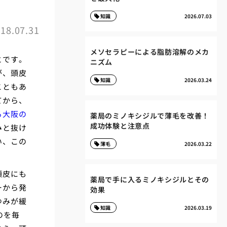
知識
2026.07.03
18.07.31
メソセラピーによる脂肪溶解のメカ
とです。
ニズム
が、頭皮
知識
2026.03.24
こともあ
てから、
る大阪の
薬局のミノキシジルで薄毛を改善！
成功体験と注意点
みと抜け
い、この
薄毛
2026.03.22
頭皮にも
薬局で手に入るミノキシジルとその
ーから発
効果
ゆみが緩
知識
2026.03.19
のを毎