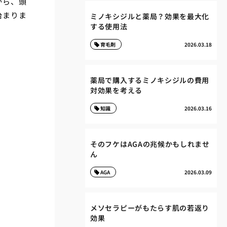
から、頭
治まりま
ミノキシジルと薬局？効果を最大化
する使用法
育毛剤
2026.03.18
薬局で購入するミノキシジルの費用
対効果を考える
知識
2026.03.16
そのフケはAGAの兆候かもしれませ
ん
AGA
2026.03.09
メソセラピーがもたらす肌の若返り
効果