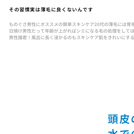
その習慣実は薄毛に良くないんです
ものぐさ男性にオススメの簡単スキンケア
20代の薄毛には育
日焼け男性だって年齢が上がればシミになる
毛の処理をして
男性諸君！風呂に長く浸かるのもスキンケア
肌をきれいにす
頭皮
水で