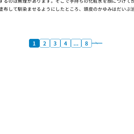
するのは無理があります。そこで手持ちの化粧水を顔につけて
塗布して馴染ませるようにしたところ、頭皮のかゆみはだいぶ
1
2
3
4
…
8