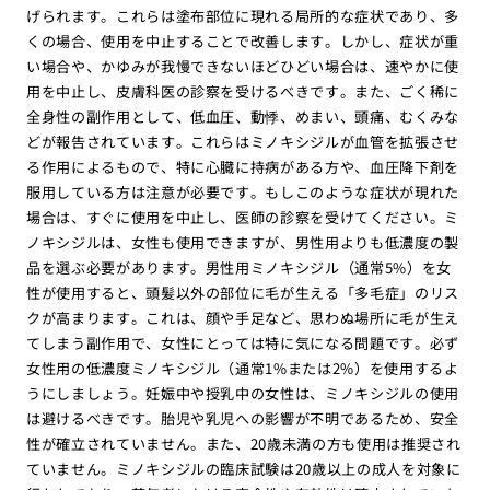
げられます。これらは塗布部位に現れる局所的な症状であり、多
くの場合、使用を中止することで改善します。しかし、症状が重
い場合や、かゆみが我慢できないほどひどい場合は、速やかに使
用を中止し、皮膚科医の診察を受けるべきです。また、ごく稀に
全身性の副作用として、低血圧、動悸、めまい、頭痛、むくみな
どが報告されています。これらはミノキシジルが血管を拡張させ
る作用によるもので、特に心臓に持病がある方や、血圧降下剤を
服用している方は注意が必要です。もしこのような症状が現れた
場合は、すぐに使用を中止し、医師の診察を受けてください。ミ
ノキシジルは、女性も使用できますが、男性用よりも低濃度の製
品を選ぶ必要があります。男性用ミノキシジル（通常5%）を女
性が使用すると、頭髪以外の部位に毛が生える「多毛症」のリス
クが高まります。これは、顔や手足など、思わぬ場所に毛が生え
てしまう副作用で、女性にとっては特に気になる問題です。必ず
女性用の低濃度ミノキシジル（通常1%または2%）を使用するよ
うにしましょう。妊娠中や授乳中の女性は、ミノキシジルの使用
は避けるべきです。胎児や乳児への影響が不明であるため、安全
性が確立されていません。また、20歳未満の方も使用は推奨され
ていません。ミノキシジルの臨床試験は20歳以上の成人を対象に