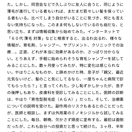
た。しかし、同窓会などで久しぶりに友人に会うと、同じように
薄毛が進行している者もいれば、まだまだ若々しい髪を保ってい
る者もいる。比べてしまう自分がいることに気づき、何とも言え
ない気持ちになった。このまま何もしないでいるのも癪だな、と
思い立ち、まずは情報収集から始めてみた。インターネットで
「６０代 薄毛 対策」などと検索すると、出るわ出るわ、様々な
情報が。育毛剤、シャンプー、サプリメント、クリニックでの治
療…。正直、どれが本当に効果があるのか、さっぱり分からな
い。とりあえず、手軽に始められそうな育毛シャンプーを試して
みることにした。数ヶ月使ってみたが、特に変化は感じられな
い。やはりこんなものか、と諦めかけた時、息子が「親父、最近
元気ないけど、髪のこと気にしてるなら、一度ちゃんと病院で診
てもらったら？」と言ってくれた。少し恥ずかしかったが、息子
の後押しもあり、皮膚科を受診してみることにした。医師の診断
は、やはり「男性型脱毛症（ＡＧＡ）」だった。そして、治療薬
についての説明を受けた。副作用のリスクもあるとのことだった
が、医師と相談し、まずは外用薬のミノキシジルから試してみる
ことにした。毎日、朝晩、欠かさず頭皮に塗布する。最初は面倒
だったが、これも自分への投資だと思って続けた。３ヶ月、半年