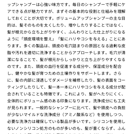
ップシャンプーは心強い味方です。毎日のシャンプーで手軽にケ
アできる点が魅力ですが、まずその基本的な役割と仕組みを理解
しておくことが大切です。ボリュームアップシャンプーの主な目
的は、髪そのものを太くしたり、増やしたりすることではなく、
髪が根元から立ち上がりやすく、ふんわりとした仕上がりになる
ように「頭皮環境を整え」「髪にハリやコシを与える」ことにあ
ります。多くの製品は、頭皮の毛穴詰まりの原因となる過剰な皮
脂や汚れを適切に洗浄することからアプローチします。毛穴が清
潔になることで、髪が根元からしっかりと立ち上がりやすくなる
のです。また、頭皮の血行を促進する成分や、保湿成分を配合
し、健やかな髪が育つための土壌作りをサポートします。さら
に、髪の内部に浸透してダメージを補修したり、髪の表面をコー
ティングしたりして、髪一本一本にハリやコシを与える成分が配
合されていることも特徴です。これにより、髪がへたりにくく、
全体的にボリューム感のある印象になります。洗浄成分にも工夫
が見られます。一般的なシャンプーに比べて、髪や頭皮への負担
が少ないマイルドな洗浄成分（アミノ酸系など）を使用しつつ、
必要な洗浄力は確保している製品が多いです。シリコンを使用し
ないノンシリコン処方のものが多いのも、髪が重くならず、ふん