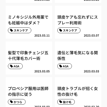
ミノキシジル外用薬で
頭皮ケアも忘れずにス
も妊娠中はダメ？
プレー利用術
スキンケア
スキンケア
2023.03.11
2023.03.07
髪型で印象チェンジ五
遺伝と薄毛気になる関
十代薄毛カバー術
係性
AGA
AGA
2023.03.05
2023.03.03
プロペシア服用は医師
頭皮トラブルが招く女
の指示に従う
性の抜け毛
かつら
抜け毛
2023.03.03
2023.02.20