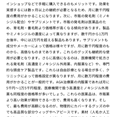
インショップなどで手軽に購入できるのもメリットです。効果を
実感するには数ヶ月以上の継続が必要となるため、月に数千円程
度の費用がかかることになります。次に、市販の発毛剤（ミノキ
シジル配合）やサプリメントです。市販の発毛剤は医薬品のた
め、育毛剤・養毛剤より価格帯が高くなる傾向があります。製品
やミノキシジルの濃度によって異なりますが、数千円から1万円
台後半、中には2万円を超える製品もあります。サプリメントも
成分やメーカーによって価格は様々ですが、月に数千円程度のも
のから、高価なものまであります。これらのグッズも継続的な使
用が必要となります。さらに高価になるのは、医療機関で処方さ
れる発毛剤（高濃度ミノキシジル外用薬、内服薬など）や、専門
的な頭皮ケア製品です。これらは自由診療となる場合が多く、ク
リニックによって価格設定が異なりますが、月に数万円程度の費
用がかかることが一般的です。AGA治療薬の内服薬であれば月に
5千円〜1万5千円程度、医療機関で扱う高濃度ミノキシジル外用
薬も同程度の価格帯が多いでしょう。これらの医薬品は、市販薬
より高い効果が期待できる一方で、費用も高くなります。そし
て、最も費用が高額になるのが、物理的にカバーするグッズの中
でも高品質な部分ウィッグやヘアピースです。素材（人毛か人工