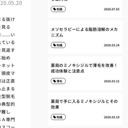
20.05.20
知識
2026.07.03
まる抜け
を見る
メソセラピーによる脂肪溶解のメカ
な……い
ニズム
れている
知識
2026.03.24
を見返す
じ始め
ーネット
薬局のミノキシジルで薄毛を改善！
成功体験と注意点
、頭皮マ
果は正直
薄毛
2026.03.22
も止まる
性型脱毛
薬局で手に入るミノキシジルとその
の典型的
効果
が難し
知識
2026.03.19
ＧＡ専門
ロスコー