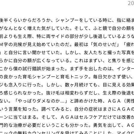
20
後半くらいからだろうか、シャンプーをしている時に、指に絡
がなんとなく増えた気がしていた。そして、ふと鏡で自分の額
前よりも生え際、特に両サイドの部分が少し後退しているよう
Ｍ字の兆候が見え始めていたのだ。最初は「気のせいだ」「疲
」と自分に言い聞かせていた。しかし、友人たちと撮った写真
らかに自分の額が広くなっている。これはまずい、と焦りを感
こから僕の試行錯誤が始まった。まず手を出したのは、インタ
の良かった育毛シャンプーと育毛トニック。毎日欠かさず使い
ジも念入りに行った。しかし、数ヶ月続けても、目に見える効
ろ感じられなかった。抜け毛は相変わらずだし、生え際の後退
ない。「やっぱりダメなのか…」と諦めかけた時、ＡＧＡ（男
いう言葉を知った。調べてみると、自分の症状はまさにＡＧＡ
ーンに当てはまる。そして、ＡＧＡはセルフケアだけでは改善
門的な治療が必要だということも分かった。勇気を出して、Ａ
ニックの無料カウンセリングを受けてみることにした。マイク