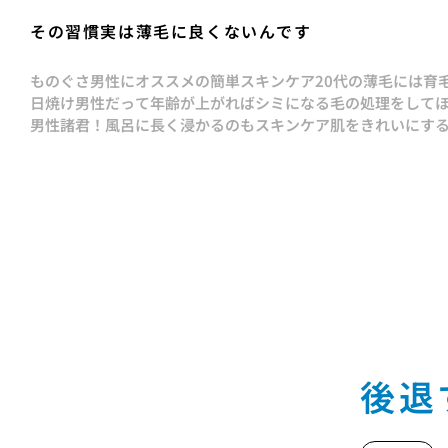
その習慣実は薄毛に良くないんです
ものぐさ男性にオススメの簡単スキンケア
20代の薄毛には育
日焼け男性だって年齢が上がればシミになる
毛の処理をして
男性諸君！風呂に長く浸かるのもスキンケア
肌をきれいにす
後退