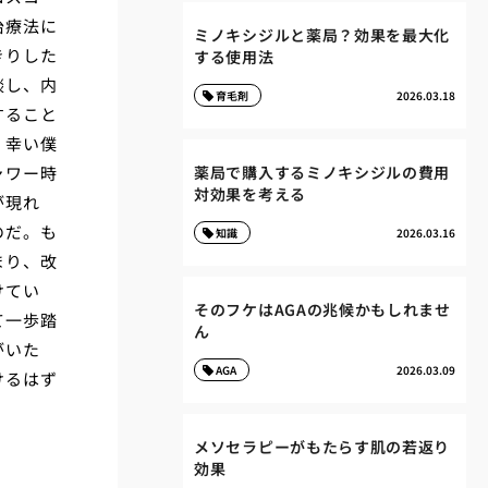
治療法に
ミノキシジルと薬局？効果を最大化
きりした
する使用法
談し、内
育毛剤
2026.03.18
すること
、幸い僕
ャワー時
薬局で購入するミノキシジルの費用
対効果を考える
が現れ
のだ。も
知識
2026.03.16
まり、改
けてい
そのフケはAGAの兆候かもしれませ
て一歩踏
ん
がいた
AGA
2026.03.09
けるはず
メソセラピーがもたらす肌の若返り
効果