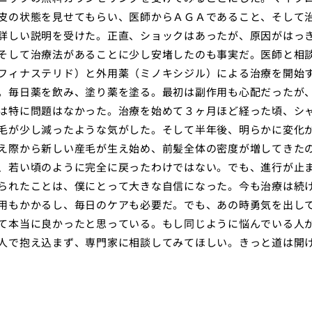
皮の状態を見せてもらい、医師からＡＧＡであること、そして
詳しい説明を受けた。正直、ショックはあったが、原因がはっ
そして治療法があることに少し安堵したのも事実だ。医師と相
フィナステリド）と外用薬（ミノキシジル）による治療を開始
。毎日薬を飲み、塗り薬を塗る。最初は副作用も心配だったが
は特に問題はなかった。治療を始めて３ヶ月ほど経った頃、シ
毛が少し減ったような気がした。そして半年後、明らかに変化
え際から新しい産毛が生え始め、前髪全体の密度が増してきた
、若い頃のように完全に戻ったわけではない。でも、進行が止
られたことは、僕にとって大きな自信になった。今も治療は続
用もかかるし、毎日のケアも必要だ。でも、あの時勇気を出し
て本当に良かったと思っている。もし同じように悩んでいる人
人で抱え込まず、専門家に相談してみてほしい。きっと道は開