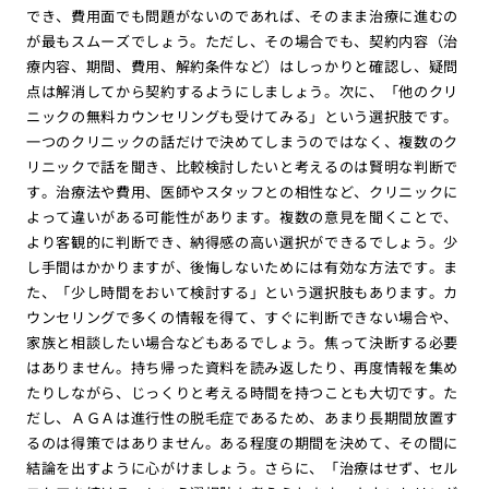
でき、費用面でも問題がないのであれば、そのまま治療に進むの
が最もスムーズでしょう。ただし、その場合でも、契約内容（治
療内容、期間、費用、解約条件など）はしっかりと確認し、疑問
点は解消してから契約するようにしましょう。次に、「他のクリ
ニックの無料カウンセリングも受けてみる」という選択肢です。
一つのクリニックの話だけで決めてしまうのではなく、複数のク
リニックで話を聞き、比較検討したいと考えるのは賢明な判断で
す。治療法や費用、医師やスタッフとの相性など、クリニックに
よって違いがある可能性があります。複数の意見を聞くことで、
より客観的に判断でき、納得感の高い選択ができるでしょう。少
し手間はかかりますが、後悔しないためには有効な方法です。ま
た、「少し時間をおいて検討する」という選択肢もあります。カ
ウンセリングで多くの情報を得て、すぐに判断できない場合や、
家族と相談したい場合などもあるでしょう。焦って決断する必要
はありません。持ち帰った資料を読み返したり、再度情報を集め
たりしながら、じっくりと考える時間を持つことも大切です。た
だし、ＡＧＡは進行性の脱毛症であるため、あまり長期間放置す
るのは得策ではありません。ある程度の期間を決めて、その間に
結論を出すように心がけましょう。さらに、「治療はせず、セル